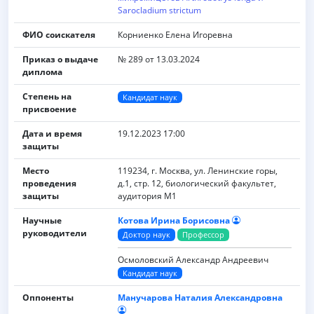
Sarocladium strictum
ФИО соискателя
Корниенко Елена Игоревна
Приказ о выдаче
№ 289 от 13.03.2024
диплома
Степень на
Кандидат наук
присвоение
Дата и время
19.12.2023 17:00
защиты
Место
119234, г. Москва, ул. Ленинские горы,
проведения
д.1, стр. 12, биологический факультет,
защиты
аудитория М1
Научные
Котова Ирина Борисовна
руководители
Доктор наук
Профессор
Осмоловский Александр Андреевич
Кандидат наук
Оппоненты
Манучарова Наталия Александровна