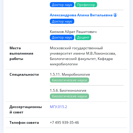
Доктор наук
Профессор
Александрова Алина Витальевна
Доктор наук
Каюмов Айрат Рашитович
Доктор наук
Доцент
Места
Московский государственный
выполнения
университет имени M.B.Ломоносова,
работы
Биологический факультет, Кафедра
микробиологии
Специальности
1.5.11. Микробиология
биологические науки
1.5.6. Биотехнология
биологические науки
Диссертационны
МГУ.015.2
й совет
Телефон совета
+7 495 939-35-46