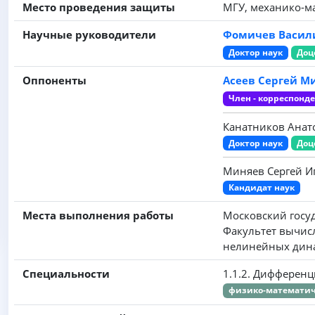
Место проведения защиты
МГУ, механико-ма
Научные руководители
Фомичев Васил
Доктор наук
Доц
Оппоненты
Асеев Сергей 
Член - корреспонд
Канатников Анат
Доктор наук
Доц
Миняев Сергей И
Кандидат наук
Места выполнения работы
Московский госу
Факультет вычис
нелинейных дина
Специальности
1.1.2. Дифферен
физико-математич