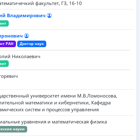
тематичечкий факультет, ГЗ, 16-10
ий Владимирович
ент
Миронович
ент РАН
Доктор наук
олий Николаевич
ент
горевич
дарственный университет имени M.B.Ломоносова,
лительной математики и кибернетики, Кафедра
мических систем и процессов управления
циальные уравнения и математическая физика
еские науки