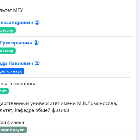
льтет МГУ
лександрович
фессор
 Григорьевич
фессор
ндр Павлович
Доктор наук
лья Германовна
ент
дарственный университет имени M.B.Ломоносова,
льтет, Кафедра общей физики
ская физика
еские науки