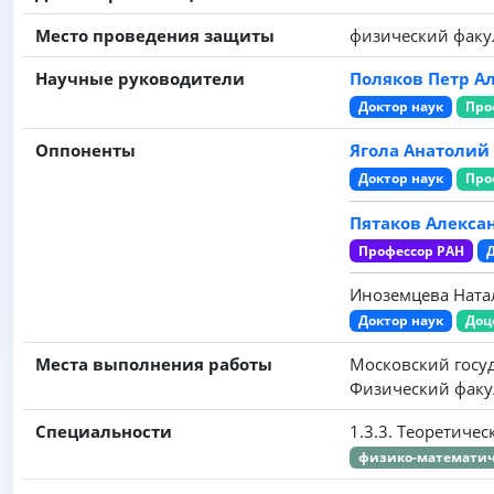
Место проведения защиты
физический факу
Научные руководители
Поляков Петр А
Доктор наук
Про
Оппоненты
Ягола Анатолий
Доктор наук
Про
Пятаков Алекса
Профессор РАН
Иноземцева Ната
Доктор наук
Доц
Места выполнения работы
Московский госу
Физический факу
Специальности
1.3.3. Теоретиче
физико-математич