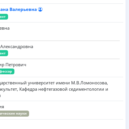
иана Валерьевна
ент
иевна
 Александровна
ент
ир Петрович
фессор
дарственный университет имени M.B.Ломоносова,
акультет, Кафедра нефтегазовой седиментологии и
и
ия
ические науки