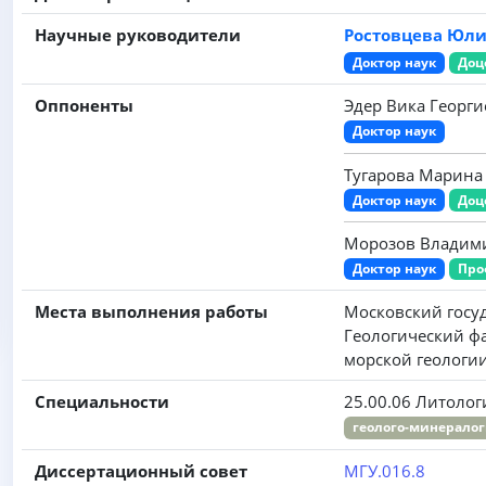
Научные руководители
Ростовцева Юл
Доктор наук
Доц
Оппоненты
Эдер Вика Георг
Доктор наук
Тугарова Марина
Доктор наук
Доц
Морозов Владим
Доктор наук
Про
Места выполнения работы
Московский госу
Геологический ф
морской геологи
Специальности
25.00.06 Литолог
геолого-минералог
Диссертационный совет
МГУ.016.8