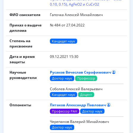
0.10, 0.15), AgFeO2 и CuCrO2
ФИО соискателя
Гапочка Алексей Михайлович
Приказ о выдаче
№ 484 от 27.04.2022
диплома
Степень на
Кандидат наук
присвоение
Дата и время
09.12.2021 15:30
защиты
Научные
Русаков Вячеслав Серафимович
руководители
Доктор наук
Профессор
Соболев Алексей Валерьевич
Кандидат наук
Доцент
Оппоненты
Пятаков Александр Павлович
Профессор РАН
Доктор наук
Черепанов Валерий Михайлович
Доктор наук