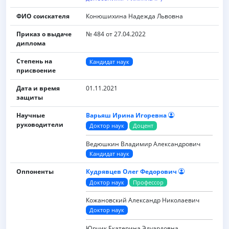
ФИО соискателя
Конюшихина Надежда Львовна
Приказ о выдаче
№ 484 от 27.04.2022
диплома
Степень на
Кандидат наук
присвоение
Дата и время
01.11.2021
защиты
Научные
Варьяш Ирина Игоревна
руководители
Доктор наук
Доцент
Ведюшкин Владимир Александрович
Кандидат наук
Оппоненты
Кудрявцев Олег Федорович
Доктор наук
Профессор
Кожановский Александр Николаевич
Доктор наук
Юрчик Екатерина Эдуардовна