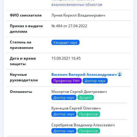
взаимосвязанных объектов
ФИО соискателя
Лунев Кирилл Владимирович
Приказ о выдаче
№ 484 от 27.04.2022
диплома
Степень на
Кандидат наук
присвоение
Дата и время
15.09.2021 16:45
защиты
Научные
Васенин Валерий Александрович
руководители
Профессор РАН
Доктор наук
Оппоненты
Махортов Сергей Дмитриевич
Доктор наук
Доцент
Кузнецов Сергей Олегович
Доктор наук
Профессор
Серебряков Владимир Алексеевич
Доктор наук
Профессор