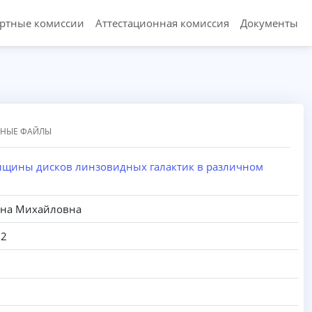
ертные комиссии
Аттестационная комиссия
Документы
ННЫЕ ФАЙЛЫ
лщины дисков линзовидных галактик в различном
ина Михайловна
22