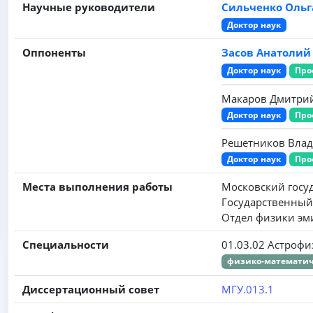
Научные руководители
Сильченко Ольг
Доктор наук
Оппоненты
Засов Анатоли
Доктор наук
Про
Макаров Дмитри
Доктор наук
Про
Решетников Вла
Доктор наук
Про
Места выполнения работы
Московский госу
Государственный
Отдел физики эм
Специальности
01.03.02 Астрофи
физико-математич
Диссертационный совет
МГУ.013.1