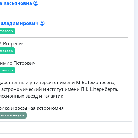
а Касьяновна
й Владимирович
фессор
й Игоревич
фессор
димир Петрович
фессор
дарственный университет имени M.B.Ломоносова,
 астрономический институт имени П.К.Штернберга,
иссионных звезд и галактик
зика и звездная астрономия
еские науки