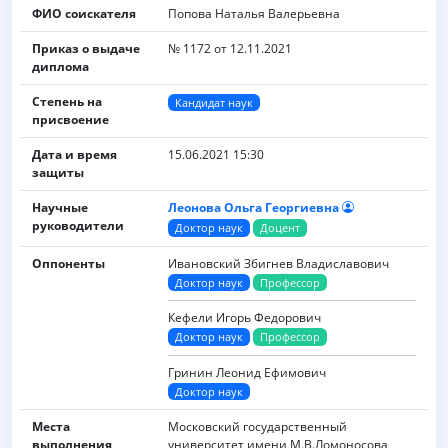
ФИО соискателя
Попова Наталья Валерьевна
Приказ о выдаче
№ 1172 от 12.11.2021
диплома
Степень на
Кандидат наук
присвоение
Дата и время
15.06.2021 15:30
защиты
Научные
Леонова Ольга Георгиевна
руководители
Доктор наук
Доцент
Оппоненты
Ивановский Збигнев Владиславович
Доктор наук
Профессор
Кефели Игорь Федорович
Доктор наук
Профессор
Гринин Леонид Ефимович
Доктор наук
Места
Московский государственный
выполнения
университет имени M.B.Ломоносова,