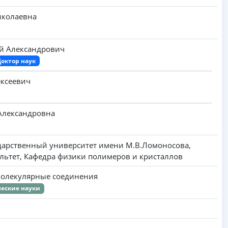
иколаевна
й Александрович
Доктор наук
ксеевич
Александровна
дарственный университет имени M.B.Ломоносова,
льтет, Кафедра физики полимеров и кристаллов
молекулярные соединения
еские науки