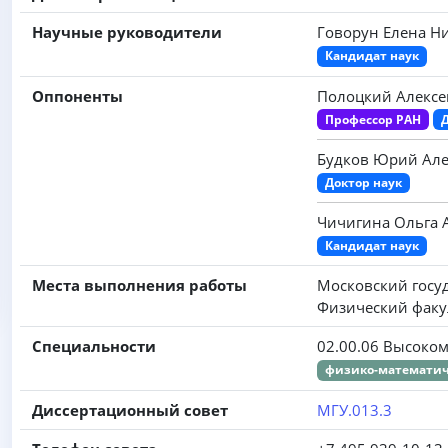
Научные руководители
Говорун Елена Н
Кандидат наук
Оппоненты
Полоцкий Алексе
Профессор РАН
Будков Юрий Але
Доктор наук
Чичигина Ольга 
Кандидат наук
Места выполнения работы
Московский госу
Физический факу
Специальности
02.00.06 Высоко
физико-математич
Диссертационный совет
МГУ.013.3