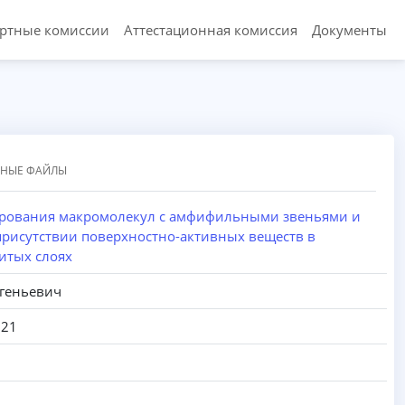
ертные комиссии
Аттестационная комиссия
Документы
ННЫЕ ФАЙЛЫ
ирования макромолекул с амфифильными звеньями и
присутствии поверхностно-активных веществ в
итых слоях
геньевич
021