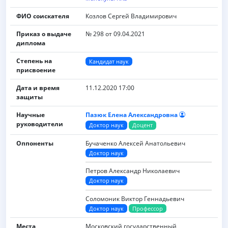
ФИО соискателя
Козлов Сергей Владимирович
Приказ о выдаче
№ 298 от 09.04.2021
диплома
Степень на
Кандидат наук
присвоение
Дата и время
11.12.2020 17:00
защиты
Научные
Пазюк Елена Александровна
руководители
Доктор наук
Доцент
Оппоненты
Бучаченко Алексей Анатольевич
Доктор наук
Петров Александр Николаевич
Доктор наук
Соломоник Виктор Геннадьевич
Доктор наук
Профессор
Места
Московский государственный